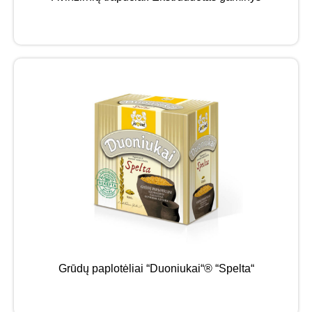
Grūdų paplotėliai “Duoniukai“® “Spelta“