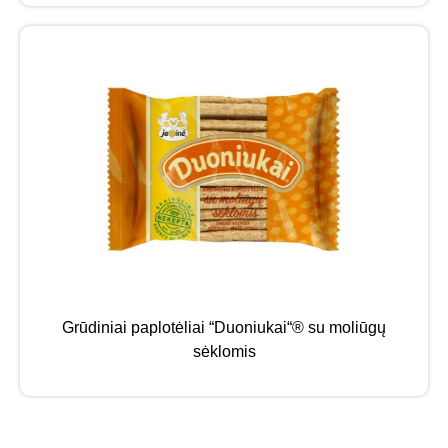
Grūdiniai paplotėliai “Duoniukai“® su moliūgų
sėklomis