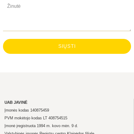
SIŲSTI
UAB JAVINĖ
Įmonės kodas 140875459
PVM mokėtojo kodas LT 408754515
Įmonė įregistruota 1994 m. kovo mėn. 9 d.
Valstybinės įmonės Registrų centro Klaipėdos filiale