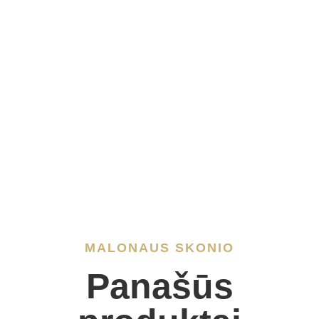
iš kurių:
cukrų
1,0 g
Skaidulinės medžiagos
9,3 g
Baltymai
10,6 g
Druska
1,0 g
MALONAUS SKONIO
Panašūs