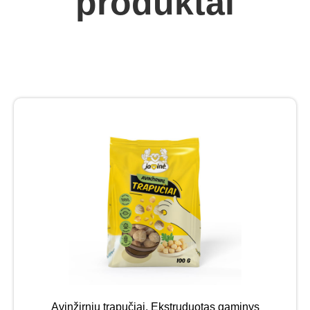
produktai
Avinžirnių trapučiai. Ekstruduotas gaminys